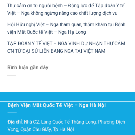
Thư cảm ơn từ người bệnh – Động lực để Tập đoàn Y tế
Việt – Nga không ngừng nâng cao chất lượng dịch vụ
Hội Hữu nghị Việt – Nga tham quan, thăm khám tại Bệnh
viện Mắt Quốc tế Việt – Nga Hạ Long
TẬP ĐOÀN Y TẾ VIỆT – NGA VINH DỰ NHẬN THƯ CẢM
ƠN TỪ ĐẠI SỨ LIÊN BANG NGA TẠI VIỆT NAM
Bình luận gần đây
Bệnh Viện Mắt Quốc Tế Việt – Nga Hà Nội
Địa chỉ:
Nhà C2, Làng Quốc Tế Thăng Long, Phường Dịch
Vọng, Quận Cầu Giấy, Tp Hà Nội