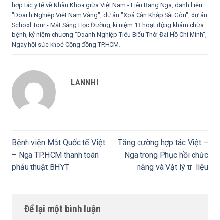
hợp tác y tế về Nhãn Khoa giữa Việt Nam - Liên Bang Nga
,
danh hiệu
"Doanh Nghiệp Việt Nam Vàng"
,
dự án "Xoá Cận Khắp Sài Gòn"
,
dự án
School Tour - Mắt Sáng Học Đường
,
kỉ niệm 13 hoạt động khám chữa
bệnh
,
kỷ niệm chương "Doanh Nghiệp Tiêu Biểu Thời Đại Hồ Chí Minh"
,
Ngày hội sức khoẻ Cộng đồng TP.HCM
.
LANNHI
Bệnh viện Mắt Quốc tế Việt
Tăng cường hợp tác Việt –
– Nga TP.HCM thanh toán
Nga trong Phục hồi chức
phẫu thuật BHYT
năng và Vật lý trị liệu
Để lại một bình luận