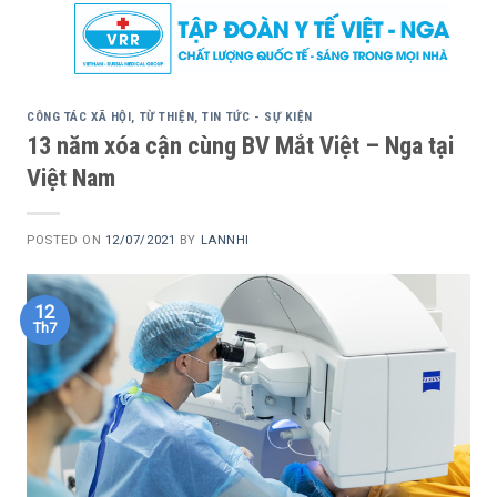
Skip
to
content
CÔNG TÁC XÃ HỘI, TỪ THIỆN
,
TIN TỨC - SỰ KIỆN
13 năm xóa cận cùng BV Mắt Việt – Nga tại
Việt Nam
POSTED ON
12/07/2021
BY
LANNHI
12
Th7