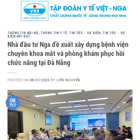
Skip
to
content
THÔNG TIN NỘI BỘ
,
THÔNG TIN Y TẾ
,
TIN TỨC - SỰ KIỆN
,
TIN TỨC - SỰ
KIỆN NỔI BẬT
Nhà đầu tư Nga đề xuất xây dựng bệnh viện
chuyên khoa mắt và phòng khám phục hồi
chức năng tại Đà Nẵng
POSTED ON
08/07/2026
BY
LIÊN NGUYỄN
08
Th7