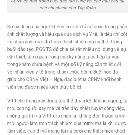
CBNV có mặt trong buổi đào tạo cùng với các đầu cầu tại
các chi nhánh của Tập đoàn
Sự hài lòng của người bệnh là một chỉ số quan trọng phản
ánh chất lượng và hiệu quả của dịch vụ Y tế; là tiêu chí cốt
lõi phản ánh mức độ hoàn thành nhiệm vụ cụ thể. Trong
buổi đào tạo, PGS.TS đã chia sẻ rất nhiều nội dung về sự
cần thiết, tầm quan trọng của kỹ năng giao tiếp tư vấn
trong khám chữa bệnh và một số kỹ năng cần thiết đối
với nhân viên y tế trong khám chữa bệnh. Buổi học đã
giúp cho CBNV Việt – Nga, đặc biệt là CBNV khối bệnh
viện thu được nhiều kiến thức bổ ích.
VRR chú trọng xây dựng tập thể đoàn kết không ngừng, từ
mỗi con người say mê và tràn đầy nhiệt huyết công việc,
những giá trị mà VRR-ers nhận lại không đơn thuần là khi
mỗi người làm tròn trách nhiệm của mình, mà là khi được
làm việc, trao đi và mang lại nụ cười cho thật nhiều khách