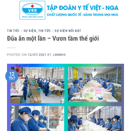
Skip
to
content
TIN TỨC - SỰ KIỆN
,
TIN TỨC - SỰ KIỆN NỔI BẬT
Đũa ăn một lần – Vươn tầm thế giới
POSTED ON
12/07/2021
BY
LANNHI
12
Th7