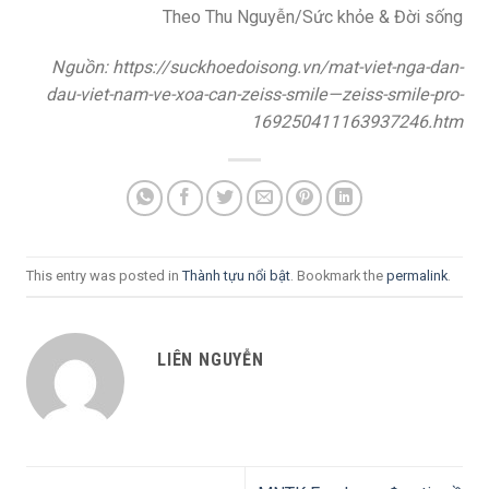
Theo Thu Nguyễn/Sức khỏe & Đời sống
Nguồn: https://suckhoedoisong.vn/mat-viet-nga-dan-
dau-viet-nam-ve-xoa-can-zeiss-smile—zeiss-smile-pro-
169250411163937246.htm
This entry was posted in
Thành tựu nổi bật
. Bookmark the
permalink
.
LIÊN NGUYỄN