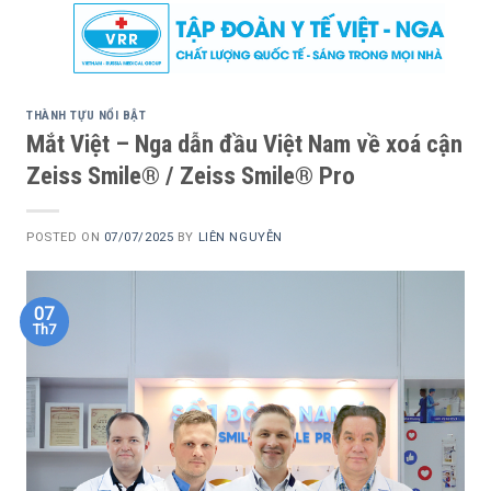
Skip
to
content
THÀNH TỰU NỔI BẬT
Mắt Việt – Nga dẫn đầu Việt Nam về xoá cận
Zeiss Smile® / Zeiss Smile® Pro
POSTED ON
07/07/2025
BY
LIÊN NGUYỄN
07
Th7