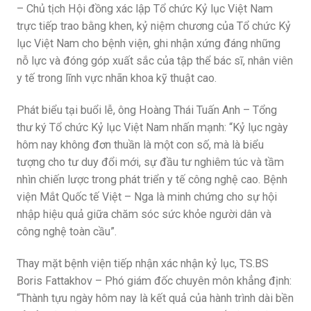
– Chủ tịch Hội đồng xác lập Tổ chức Kỷ lục Việt Nam
trực tiếp trao bằng khen, kỷ niệm chương của Tổ chức Kỷ
lục Việt Nam cho bệnh viện, ghi nhận xứng đáng những
nỗ lực và đóng góp xuất sắc của tập thể bác sĩ, nhân viên
y tế trong lĩnh vực nhãn khoa kỹ thuật cao.
Phát biểu tại buổi lễ, ông Hoàng Thái Tuấn Anh – Tổng
thư ký Tổ chức Kỷ lục Việt Nam nhấn mạnh: “Kỷ lục ngày
hôm nay không đơn thuần là một con số, mà là biểu
tượng cho tư duy đổi mới, sự đầu tư nghiêm túc và tầm
nhìn chiến lược trong phát triển y tế công nghệ cao. Bệnh
viện Mắt Quốc tế Việt – Nga là minh chứng cho sự hội
nhập hiệu quả giữa chăm sóc sức khỏe người dân và
công nghệ toàn cầu”.
Thay mặt bệnh viện tiếp nhận xác nhận kỷ lục, TS.BS
Boris Fattakhov – Phó giám đốc chuyên môn khẳng định:
“Thành tựu ngày hôm nay là kết quả của hành trình dài bền