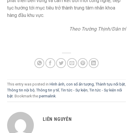
phát triển bền vững và cam kết đổi mới công nghệ, tiếp
tục hướng tới mục tiêu trở thành trung tâm nhãn khoa
hàng đầu khu vực.
Theo Trường Thịnh/Dân trí
This entry was posted in
Hình ảnh, con số ấn tượng
,
Thành tựu nổi bật
,
Thông tin nội bộ
,
Thông tin y tế
,
Tin tức - Sự kiện
,
Tin tức - Sự kiện nổi
bật
. Bookmark the
permalink
.
LIÊN NGUYỄN