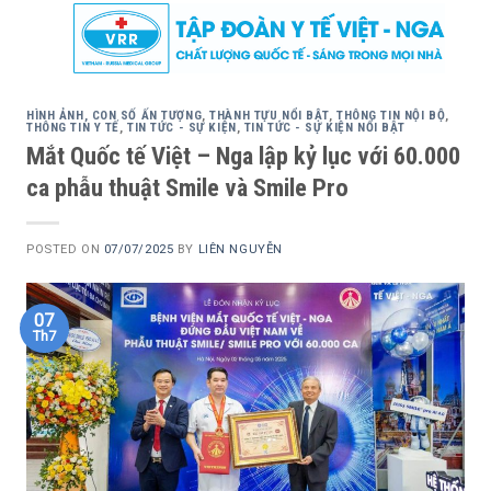
Skip
to
content
HÌNH ẢNH, CON SỐ ẤN TƯỢNG
,
THÀNH TỰU NỔI BẬT
,
THÔNG TIN NỘI BỘ
,
THÔNG TIN Y TẾ
,
TIN TỨC - SỰ KIỆN
,
TIN TỨC - SỰ KIỆN NỔI BẬT
Mắt Quốc tế Việt – Nga lập kỷ lục với 60.000
ca phẫu thuật Smile và Smile Pro
POSTED ON
07/07/2025
BY
LIÊN NGUYỄN
07
Th7