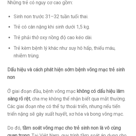
Những trẻ có nguy cơ cao gồm:
Sinh non trước 31–32 tuần tuổi thai.
Trẻ có cân nặng khi sinh dưới 1,5 kg.
Trẻ phải thở oxy nồng độ cao kéo dài.
Trẻ kèm bệnh lý khác như suy hô hấp, thiếu máu,
nhiễm trùng.
Dấu hiệu và cách phát hiện sớm bệnh võng mạc trẻ sinh
non
Ở giai đoạn đầu, bệnh võng mạc
không có dấu hiệu lâm
sàng rõ rệt
, cha mẹ không thể nhận biết qua mắt thường.
Các giai đoạn nhẹ có thể tự thoái triển, nhưng nếu tiến
triển nặng sẽ gây xuất huyết, xơ hóa và bong võng mạc.
Do đó,
tầm soát võng mạc cho trẻ sinh non là vô cùng
quan trọng
. Tại Việt Nam, quy trình tầm soát áp dụng cho