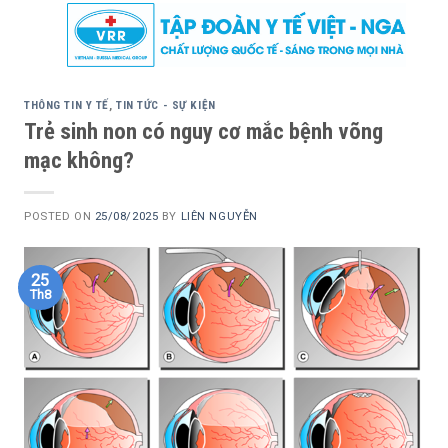
Skip
to
content
THÔNG TIN Y TẾ
,
TIN TỨC - SỰ KIỆN
Trẻ sinh non có nguy cơ mắc bệnh võng
mạc không?
POSTED ON
25/08/2025
BY
LIÊN NGUYỄN
25
Th8