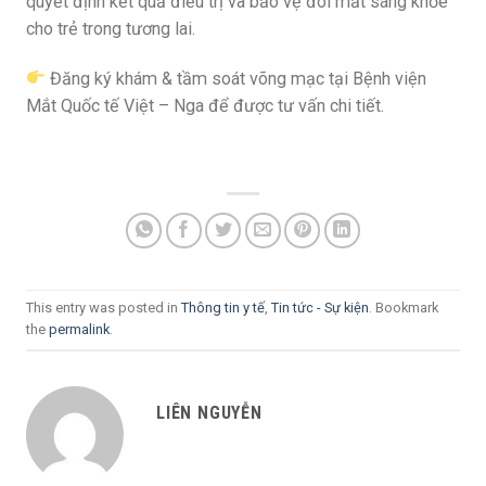
quyết định kết quả điều trị và bảo vệ đôi mắt sáng khỏe
cho trẻ trong tương lai.
Đăng ký khám & tầm soát võng mạc tại Bệnh viện
Mắt Quốc tế Việt – Nga để được tư vấn chi tiết.
This entry was posted in
Thông tin y tế
,
Tin tức - Sự kiện
. Bookmark
the
permalink
.
LIÊN NGUYỄN