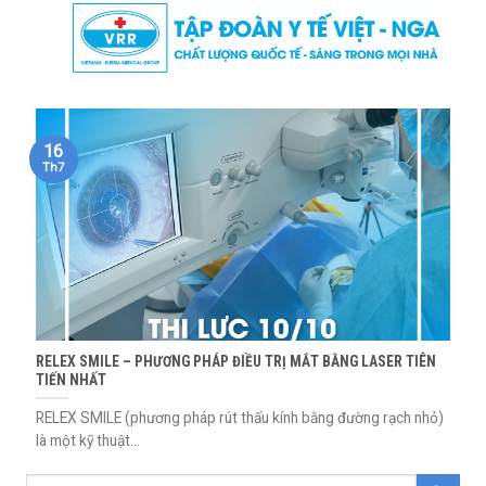
Skip
to
content
16
Th7
RELEX SMILE – PHƯƠNG PHÁP ĐIỀU TRỊ MẮT BẰNG LASER TIÊN
TIẾN NHẤT
RELEX SMILE (phương pháp rút thấu kính bằng đường rạch nhỏ)
là một kỹ thuật...