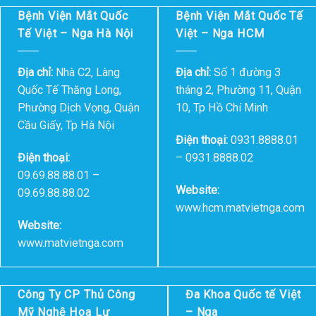
Bệnh Viện Mắt Quốc
Bệnh Viện Mắt Quốc Tế
Tế Việt – Nga Hà Nội
Việt – Nga HCM
Địa chỉ:
Nhà C2, Làng
Địa chỉ:
Số 1 đường 3
Quốc Tế Thăng Long,
tháng 2, Phường 11, Quận
Phường Dịch Vọng, Quận
10, Tp Hồ Chí Minh
Cầu Giấy, Tp Hà Nội
Điện thoại:
0931.8888.01
Điện thoại:
– 0931.8888.02
09.69.88.88.01 –
Website:
09.69.88.88.02
www.hcm.matvietnga.com
Website:
www.matvietnga.com
Công Ty CP Thủ Công
Đa Khoa Quốc tế Việt
Mỹ Nghệ Hoa Lư
– Nga