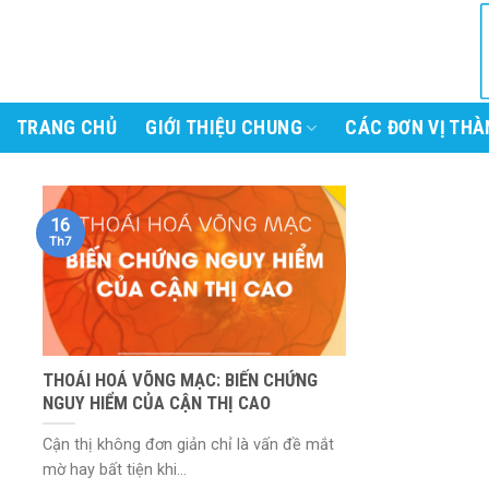
Skip
to
content
TRANG CHỦ
GIỚI THIỆU CHUNG
CÁC ĐƠN VỊ THÀ
16
Th7
THOÁI HOÁ VÕNG MẠC: BIẾN CHỨNG
NGUY HIỂM CỦA CẬN THỊ CAO
Cận thị không đơn giản chỉ là vấn đề mắt
mờ hay bất tiện khi...