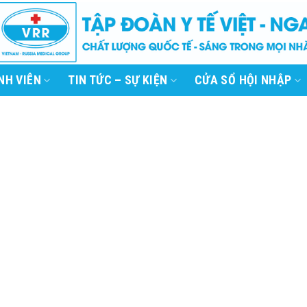
NH VIÊN
TIN TỨC – SỰ KIỆN
CỬA SỔ HỘI NHẬP