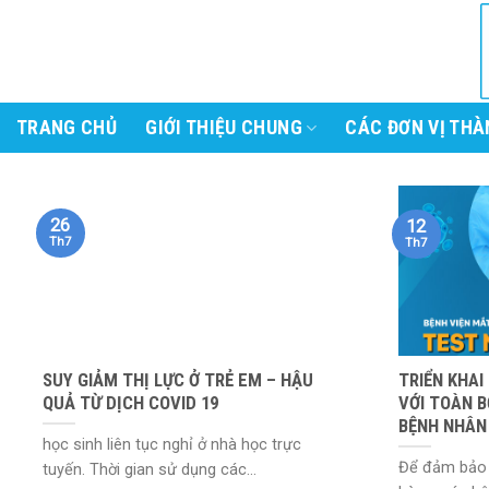
Skip
to
content
TRANG CHỦ
GIỚI THIỆU CHUNG
CÁC ĐƠN VỊ THÀ
26
12
Th7
Th7
SUY GIẢM THỊ LỰC Ở TRẺ EM – HẬU
TRIỂN KHAI
QUẢ TỪ DỊCH COVID 19
VỚI TOÀN B
BỆNH NHÂN
học sinh liên tục nghỉ ở nhà học trực
Để đảm bảo 
tuyến. Thời gian sử dụng các...