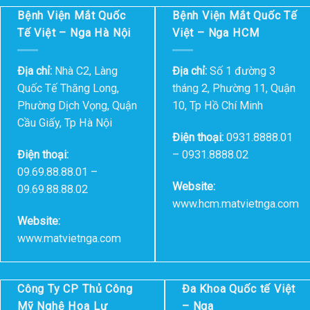
Bệnh Viện Mắt Quốc
Bệnh Viện Mắt Quốc Tế
Tế Việt – Nga Hà Nội
Việt – Nga HCM
Địa chỉ:
Nhà C2, Làng
Địa chỉ:
Số 1 đường 3
Quốc Tế Thăng Long,
tháng 2, Phường 11, Quận
Phường Dịch Vọng, Quận
10, Tp Hồ Chí Minh
Cầu Giấy, Tp Hà Nội
Điện thoại:
0931.8888.01
Điện thoại:
– 0931.8888.02
09.69.88.88.01 –
Website:
09.69.88.88.02
www.hcm.matvietnga.com
Website:
www.matvietnga.com
Công Ty CP Thủ Công
Đa Khoa Quốc tế Việt
Mỹ Nghệ Hoa Lư
– Nga