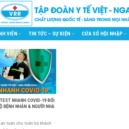
NH VIÊN
TIN TỨC – SỰ KIỆN
CỬA SỔ HỘI NHẬP
 TEST NHANH COVID-19 ĐỐI
Ộ BỆNH NHÂN & NGƯỜI NHÀ
an toàn cho toàn bộ khách