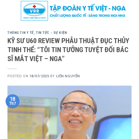
Skip
to
content
THÔNG TIN Y TẾ
,
TIN TỨC - SỰ KIỆN
KỸ SƯ U60 REVIEW PHẪU THUẬT ĐỤC THỦY
TINH THỂ: “TÔI TIN TƯỞNG TUYỆT ĐỐI BÁC
SĨ MẮT VIỆT – NGA”
POSTED ON
18/07/2025
BY
LIÊN NGUYỄN
18
Th7