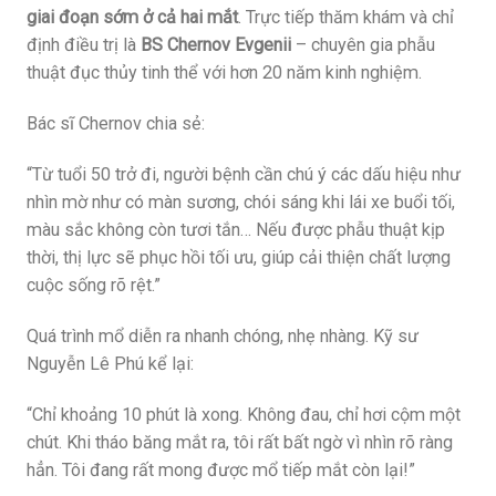
giai đoạn sớm ở cả hai mắt
. Trực tiếp thăm khám và chỉ
định điều trị là
BS Chernov Evgenii
– chuyên gia phẫu
thuật đục thủy tinh thể với hơn 20 năm kinh nghiệm.
Bác sĩ Chernov chia sẻ:
“Từ tuổi 50 trở đi, người bệnh cần chú ý các dấu hiệu như
nhìn mờ như có màn sương, chói sáng khi lái xe buổi tối,
màu sắc không còn tươi tắn… Nếu được phẫu thuật kịp
thời, thị lực sẽ phục hồi tối ưu, giúp cải thiện chất lượng
cuộc sống rõ rệt.”
Quá trình mổ diễn ra nhanh chóng, nhẹ nhàng. Kỹ sư
Nguyễn Lê Phú kể lại:
“Chỉ khoảng 10 phút là xong. Không đau, chỉ hơi cộm một
chút. Khi tháo băng mắt ra, tôi rất bất ngờ vì nhìn rõ ràng
hẳn. Tôi đang rất mong được mổ tiếp mắt còn lại!”