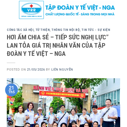
Skip
to
content
CÔNG TÁC XÃ HỘI, TỪ THIỆN
,
THÔNG TIN NỘI BỘ
,
TIN TỨC - SỰ KIỆN
HƠI ẤM CHIA SẺ – TIẾP SỨC NGHỊ LỰC”
LAN TỎA GIÁ TRỊ NHÂN VĂN CỦA TẬP
ĐOÀN Y TẾ VIỆT – NGA
POSTED ON
21/05/2026
BY
LIÊN NGUYỄN
21
Th5