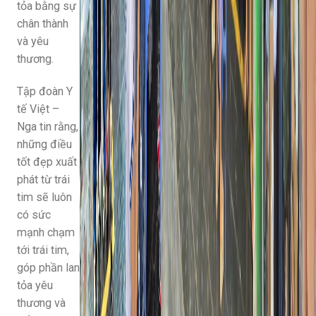
tỏa bằng sự
chân thành
và yêu
thương.
Tập đoàn Y
tế Việt –
Nga tin rằng,
những điều
tốt đẹp xuất
phát từ trái
tim sẽ luôn
có sức
mạnh chạm
tới trái tim,
góp phần lan
tỏa yêu
thương và