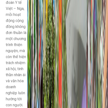
đoàn Y tế
Việt – Nga,
mỗi hoạt
động cộng
đồng không
đơn thuần là
một chương
trình thiện
nguyện, mà
còn thể hiện
trách nhiệm
xã hội, tinh
thần nhân ái
và văn hóa
doanh
nghiệp luôn
hướng tới
con người.