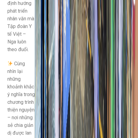
định hướng
phát triển
nhân văn mà
Tập đoàn Y
tế Việt –
Nga luôn
theo đuổi.
Cùng
nhìn lại
những
khoảnh khắc
ý nghĩa trong
chương trình
thiện nguyện
– nơi những
sẻ chia giản
dị được lan