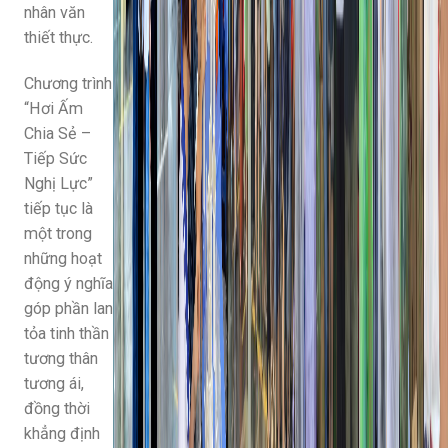
nhân văn
thiết thực.
Chương trình
“Hơi Ấm
Chia Sẻ –
Tiếp Sức
Nghị Lực”
tiếp tục là
một trong
những hoạt
động ý nghĩa
góp phần lan
tỏa tinh thần
tương thân
tương ái,
đồng thời
khẳng định