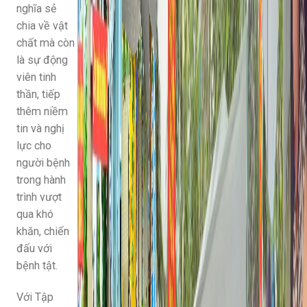
nghĩa sẻ
chia về vật
chất mà còn
là sự động
viên tinh
thần, tiếp
thêm niềm
tin và nghị
lực cho
người bệnh
trong hành
trình vượt
qua khó
khăn, chiến
đấu với
bệnh tật.
Với Tập