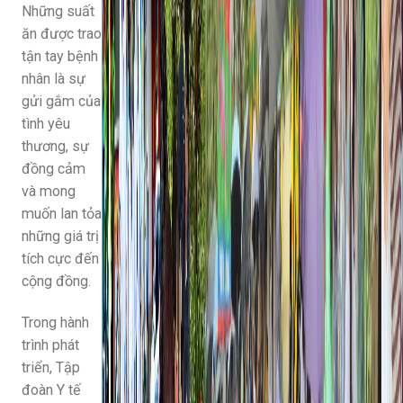
Những suất
ăn được trao
tận tay bệnh
nhân là sự
gửi gắm của
tình yêu
thương, sự
đồng cảm
và mong
muốn lan tỏa
những giá trị
tích cực đến
cộng đồng.
Trong hành
trình phát
triển, Tập
đoàn Y tế