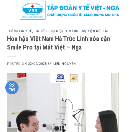
Skip
to
content
THÔNG TIN Y TẾ
,
TIN TỨC - SỰ KIỆN
,
TIN TỨC - SỰ KIỆN NỔI BẬT
Hoa hậu Việt Nam Hà Trúc Linh xóa cận
Smile Pro tại Mắt Việt – Nga
POSTED ON
22/09/2025
BY
LIÊN NGUYỄN
22
Th9