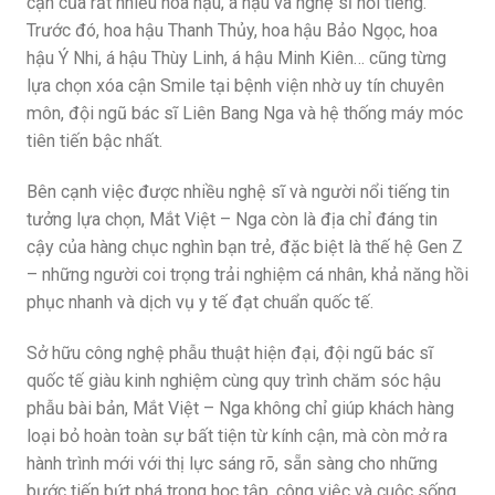
cận của rất nhiều hoa hậu, á hậu và nghệ sĩ nổi tiếng.
Trước đó, hoa hậu Thanh Thủy, hoa hậu Bảo Ngọc, hoa
hậu Ý Nhi, á hậu Thùy Linh, á hậu Minh Kiên… cũng từng
lựa chọn xóa cận Smile tại bệnh viện nhờ uy tín chuyên
môn, đội ngũ bác sĩ Liên Bang Nga và hệ thống máy móc
tiên tiến bậc nhất.
Bên cạnh việc được nhiều nghệ sĩ và người nổi tiếng tin
tưởng lựa chọn, Mắt Việt – Nga còn là địa chỉ đáng tin
cậy của hàng chục nghìn bạn trẻ, đặc biệt là thế hệ Gen Z
– những người coi trọng trải nghiệm cá nhân, khả năng hồi
phục nhanh và dịch vụ y tế đạt chuẩn quốc tế.
Sở hữu công nghệ phẫu thuật hiện đại, đội ngũ bác sĩ
quốc tế giàu kinh nghiệm cùng quy trình chăm sóc hậu
phẫu bài bản, Mắt Việt – Nga không chỉ giúp khách hàng
loại bỏ hoàn toàn sự bất tiện từ kính cận, mà còn mở ra
hành trình mới với thị lực sáng rõ, sẵn sàng cho những
bước tiến bứt phá trong học tập, công việc và cuộc sống.