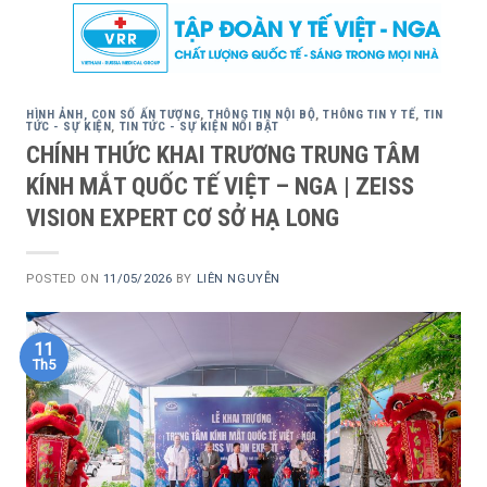
Skip
to
content
HÌNH ẢNH, CON SỐ ẤN TƯỢNG
,
THÔNG TIN NỘI BỘ
,
THÔNG TIN Y TẾ
,
TIN
TỨC - SỰ KIỆN
,
TIN TỨC - SỰ KIỆN NỔI BẬT
CHÍNH THỨC KHAI TRƯƠNG TRUNG TÂM
KÍNH MẮT QUỐC TẾ VIỆT – NGA | ZEISS
VISION EXPERT CƠ SỞ HẠ LONG
POSTED ON
11/05/2026
BY
LIÊN NGUYỄN
11
Th5