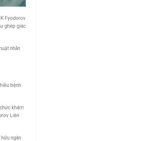
TK Fyodorov
hư ghép giác
thuật nhãn
nhiều bệnh
ổ chức khám
orov Liên
ở hữu ngân