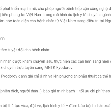
thế phát triển mạnh mẽ, cho phép người bệnh tiếp cận công nghệ đi
vị tiên phong tại Việt Nam trong mô hình du lịch y tế chuyên ngành
ăm sóc toàn diện cho bệnh nhân từ Việt Nam sang điều trị tại Ng
ệnh
 tâm tuyệt đối cho bệnh nhân:
nh nhân được khám chuyên sâu, thực hiện các cận lâm sàng hiện 
và chuyển trực tuyến sang MNTK Fyodorov.
Fyodorov đánh giá chỉ định và lên phương án phẫu thuật cá thể 
(phiên dịch, người thân…), báo giá minh bạch – tối ưu chi phí theo
n bộ thủ tục visa, đặt vé, lịch trình y tế – đảm bảo bệnh nhân xuấ