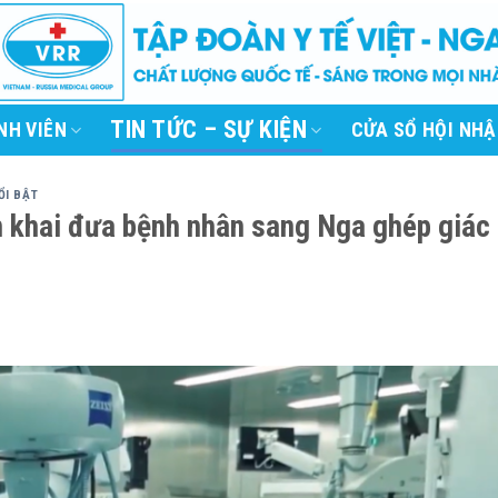
TIN TỨC – SỰ KIỆN
NH VIÊN
CỬA SỔ HỘI NHẬ
ỔI BẬT
ển khai đưa bệnh nhân sang Nga ghép giác