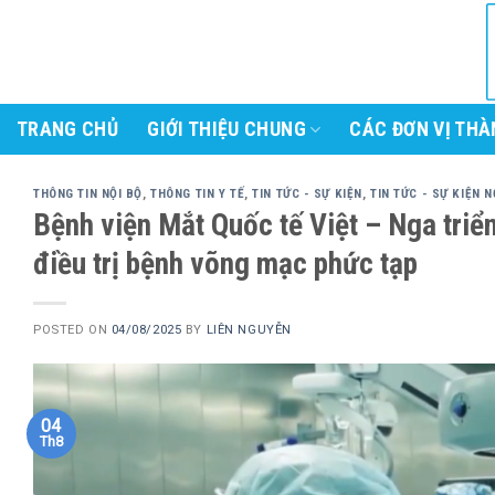
Skip
to
content
TRANG CHỦ
GIỚI THIỆU CHUNG
CÁC ĐƠN VỊ THÀ
THÔNG TIN NỘI BỘ
,
THÔNG TIN Y TẾ
,
TIN TỨC - SỰ KIỆN
,
TIN TỨC - SỰ KIỆN N
Bệnh viện Mắt Quốc tế Việt – Nga tri
điều trị bệnh võng mạc phức tạp
POSTED ON
04/08/2025
BY
LIÊN NGUYỄN
04
Th8