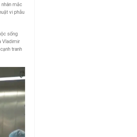
h nhân mắc
uật vi phẫu
cuộc sống
 Vladimir
 cạnh tranh