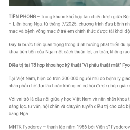
TIỀN PHONG –
Trong khuôn khổ hợp tác chiến lược giữa Bệ
– Liên bang Nga, từ tháng 7/2025, chương trình đưa bệnh nh
mạc và bệnh võng mạc ở trẻ em chính thức được tái khởi độ
Đây là bước tiến quan trọng trong định hướng phát triển du l
khoa tiên tiến của Nga một cách thuận lợi, an toàn, không rà
Điều trị tại Tổ hợp khoa học kỹ thuật “Vi phẫu thuật mắt” F
Tại Việt Nam, hiện có trên 300.000 người mù do bệnh lý giác
nhân phải chờ đợi lâu hoặc không có cơ hội được ghép giác
Với vai trò là cầu nối giữa y học Việt Nam và nền nhãn khoa
sàng lọc, tư vấn, hội chẩn và chuyển tuyến điều trị cho cá
bang Nga.
MNTK Fyodorov – thành lập năm 1986 bởi Viện sĩ Fyodorov – 