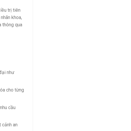
ều trị tiên
 nhãn khoa,
a thông qua
đại như
hóa cho từng
 nhu cầu
t cảnh an