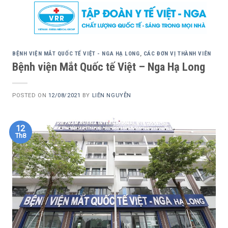
Skip
to
content
BỆNH VIỆN MẮT QUỐC TẾ VIỆT - NGA HẠ LONG
,
CÁC ĐƠN VỊ THÀNH VIÊN
Bệnh viện Mắt Quốc tế Việt – Nga Hạ Long
POSTED ON
12/08/2021
BY
LIÊN NGUYỄN
12
Th8