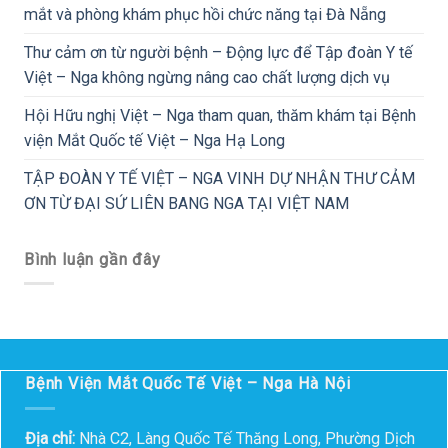
mắt và phòng khám phục hồi chức năng tại Đà Nẵng
Thư cảm ơn từ người bệnh – Động lực để Tập đoàn Y tế
Việt – Nga không ngừng nâng cao chất lượng dịch vụ
Hội Hữu nghị Việt – Nga tham quan, thăm khám tại Bệnh
viện Mắt Quốc tế Việt – Nga Hạ Long
TẬP ĐOÀN Y TẾ VIỆT – NGA VINH DỰ NHẬN THƯ CẢM
ƠN TỪ ĐẠI SỨ LIÊN BANG NGA TẠI VIỆT NAM
Bình luận gần đây
Bệnh Viện Mắt Quốc Tế Việt – Nga Hà Nội
Địa chỉ:
Nhà C2, Làng Quốc Tế Thăng Long, Phường Dịch