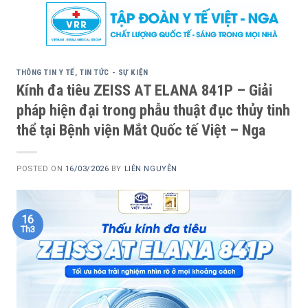
Skip
to
content
THÔNG TIN Y TẾ
,
TIN TỨC - SỰ KIỆN
Kính đa tiêu ZEISS AT ELANA 841P – Giải
pháp hiện đại trong phẫu thuật đục thủy tinh
thể tại Bệnh viện Mắt Quốc tế Việt – Nga
POSTED ON
16/03/2026
BY
LIÊN NGUYỄN
16
Th3