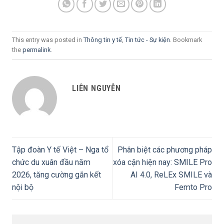
This entry was posted in
Thông tin y tế
,
Tin tức - Sự kiện
. Bookmark
the
permalink
.
LIÊN NGUYỄN
Tập đoàn Y tế Việt – Nga tổ
Phân biệt các phương pháp
chức du xuân đầu năm
xóa cận hiện nay: SMILE Pro
2026, tăng cường gắn kết
AI 4.0, ReLEx SMILE và
nội bộ
Femto Pro