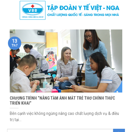
Skip
to
content
13
Th7
CHƯƠNG TRÌNH “NÂNG TẦM ÁNH MẮT TRẺ THƠ CHÍNH THỨC
TRIỂN KHAI”
Bên cạnh việc không ngừng nâng cao chất lượng dịch vụ & điều
trị tại...