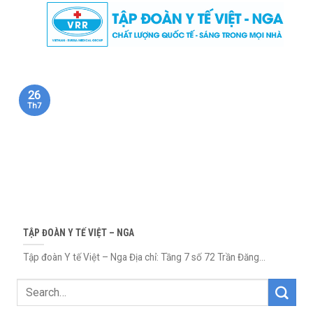
Skip
to
content
26
Th7
TẬP ĐOÀN Y TẾ VIỆT – NGA
Tập đoàn Y tế Việt – Nga Địa chỉ: Tầng 7 số 72 Trần Đăng...